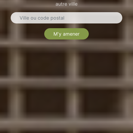
autre ville
M'y amener