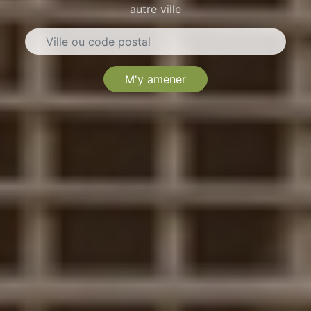
autre ville
M'y amener