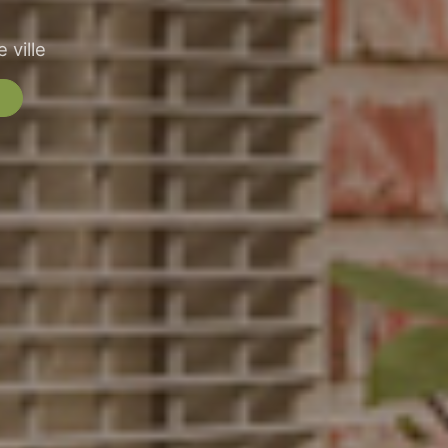
 ville