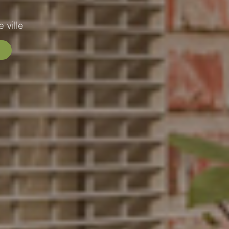
 ville