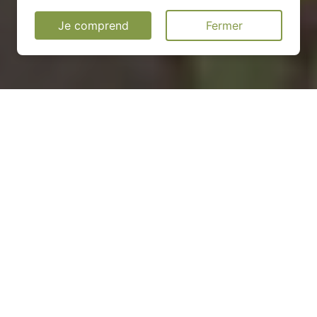
Je comprend
Fermer
Installation d'une pompe à
chaleur à Landes-Vieilles-et-
Neuves - 76390
COMMENT ENTRETENIR ?