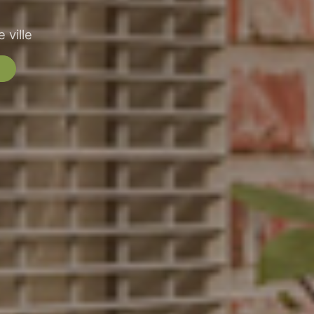
 ville