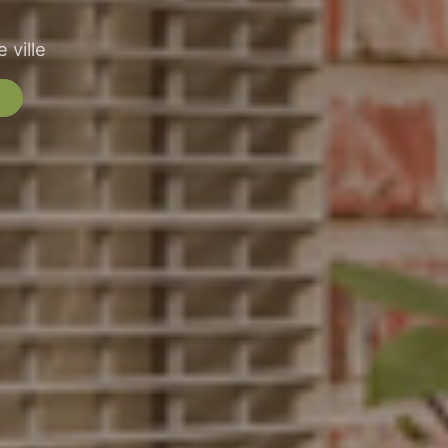
 ville