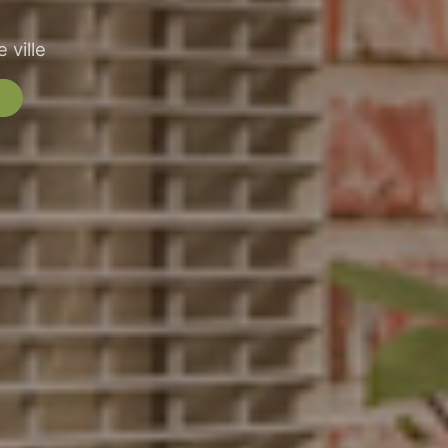
 ville