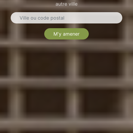
autre ville
M'y amener