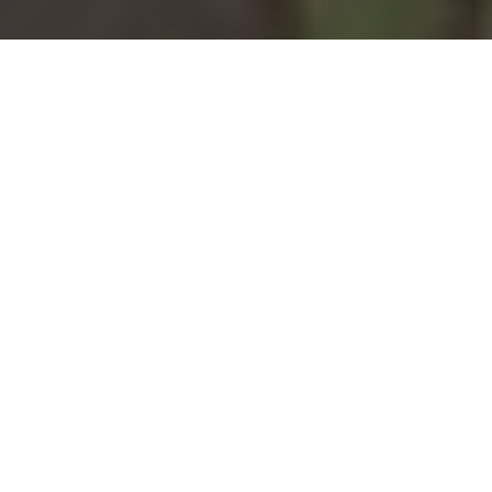
Installation d'une pompe à
chaleur à Houdelaincourt -
55130
COMMENT ENTRETENIR ?