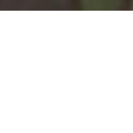
Installation d'une pompe à
chaleur à Heuilley-Cotton -
52600
COMMENT ENTRETENIR ?