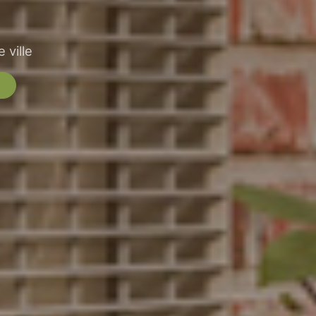
 ville