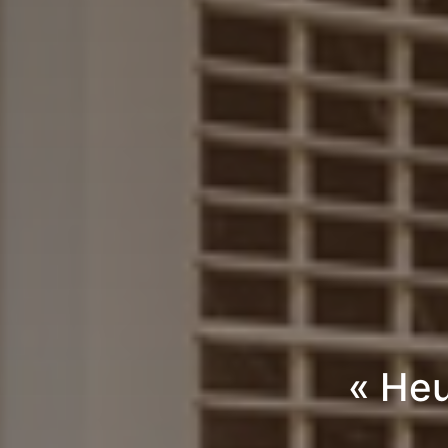
« Heu