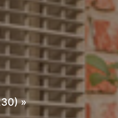
230) »