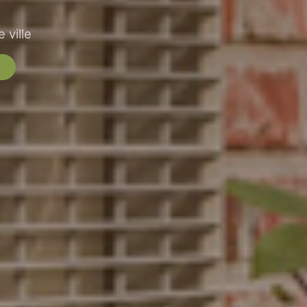
 ville