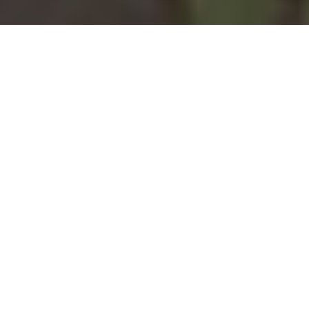
Installation d'une pompe à
chaleur à Han-lès-Juvigny -
55600
COMMENT ENTRETENIR ?