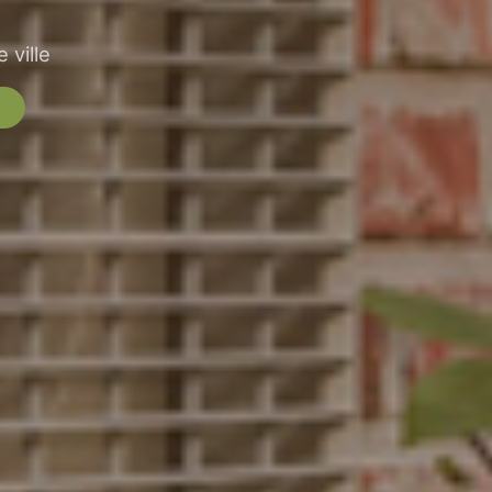
 ville