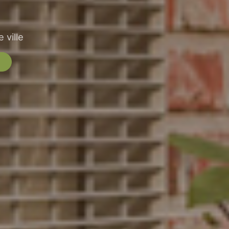
 ville