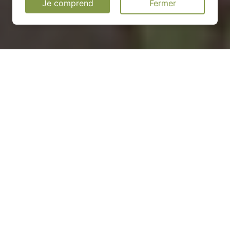
Je comprend
Fermer
Installation d'une pompe à
chaleur à Gerbécourt-et-
Haplemont - 54740
COMMENT ENTRETENIR ?