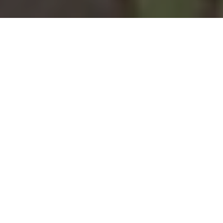
Installation d'une pompe à
chaleur à Fressenneville -
80390
COMMENT ENTRETENIR ?