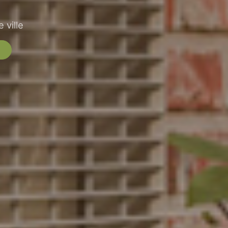
 ville