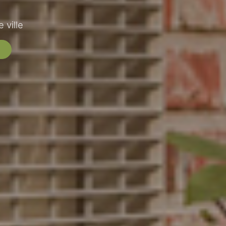
 ville