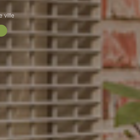
 ville