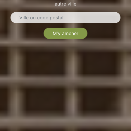
autre ville
M'y amener