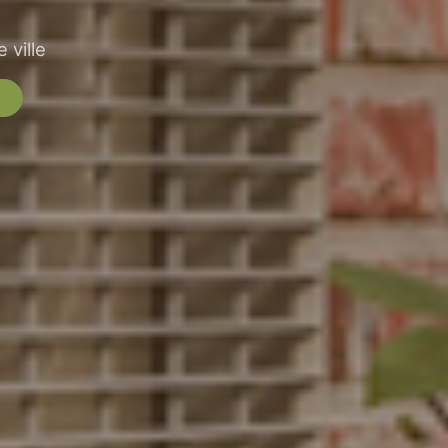
 ville