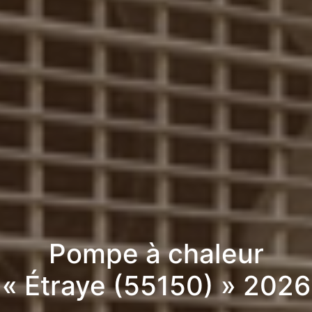
Pompe à chaleur
« Étraye (55150) » 2026