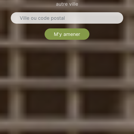
autre ville
M'y amener