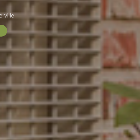
 ville