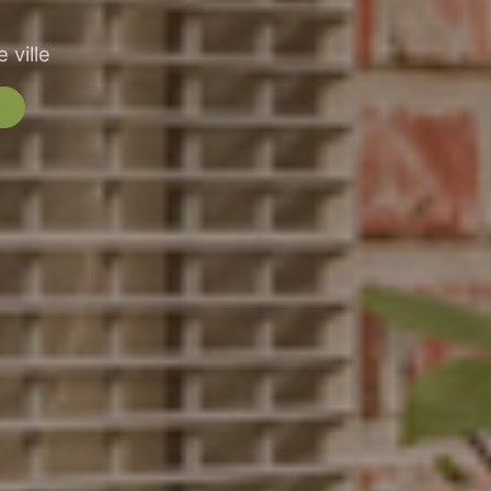
 ville