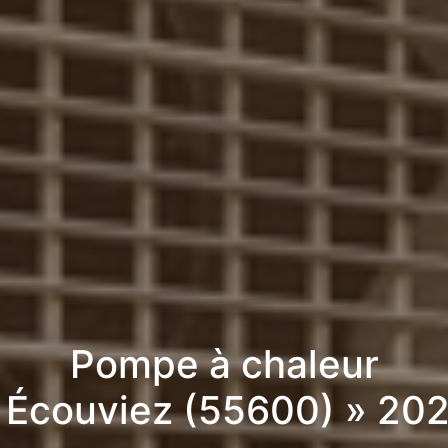
Pompe à chaleur
 Écouviez (55600) » 20