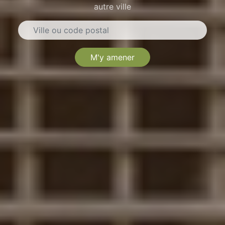
autre ville
M'y amener