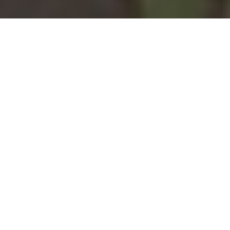
Installation d'une pompe à
chaleur à Domèvre-en-Haye
- 54385
COMMENT ENTRETENIR ?