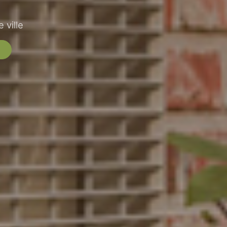
 ville