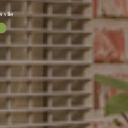
 ville