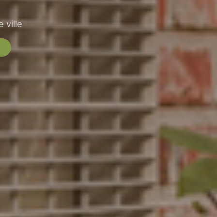
 ville