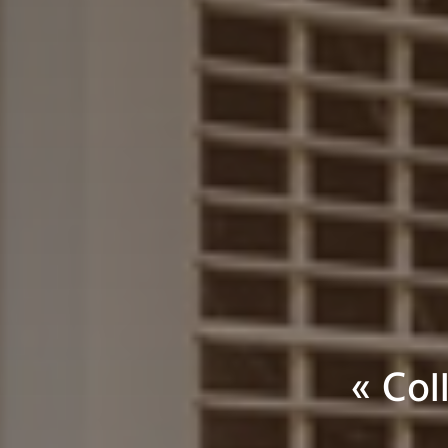
« Col