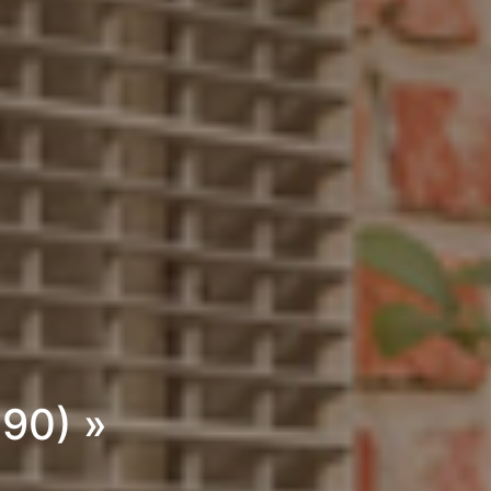
190) »