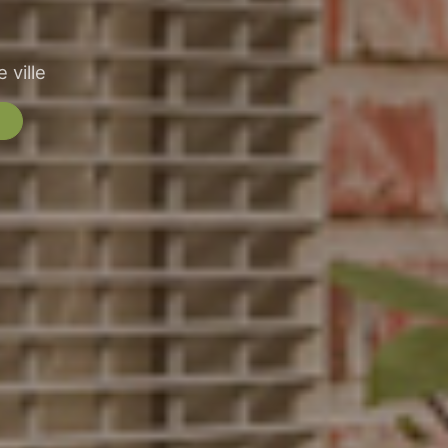
 ville