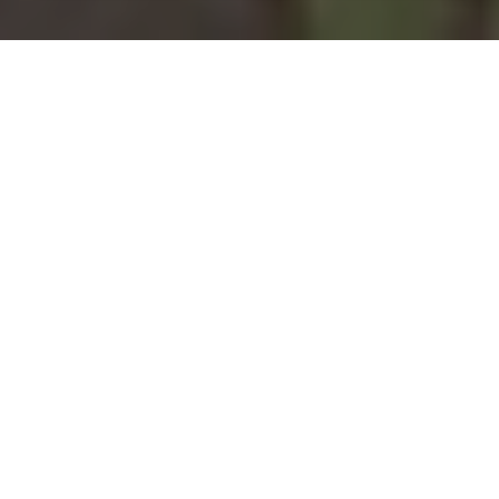
Installation d'une pompe à
chaleur à Choloy-Ménillot -
54200
COMMENT ENTRETENIR ?