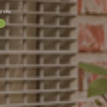
 ville