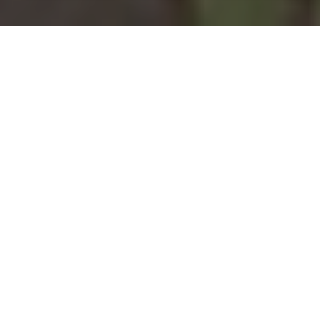
Installation d'une pompe à
chaleur à Chartainvilliers -
28130
COMMENT ENTRETENIR ?