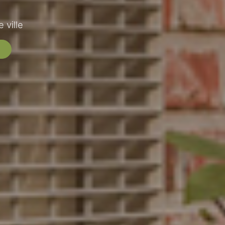
 ville