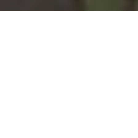
Installation d'une pompe à
chaleur à Bréhain-la-Ville -
54190
COMMENT ENTRETENIR ?