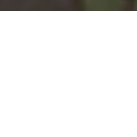
Installation d'une pompe à
chaleur à Bras-sur-Meuse -
55100
COMMENT ENTRETENIR ?