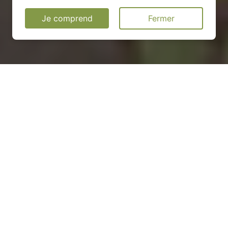
Je comprend
Fermer
Installation d'une pompe à
chaleur à Bosc-Guérard-
Saint-Adrien - 76710
COMMENT ENTRETENIR ?