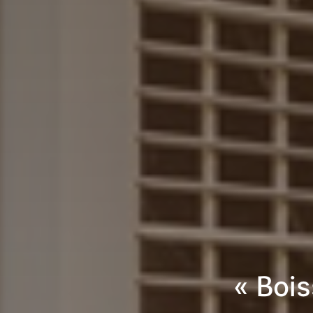
« Boi