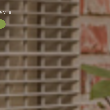
 ville