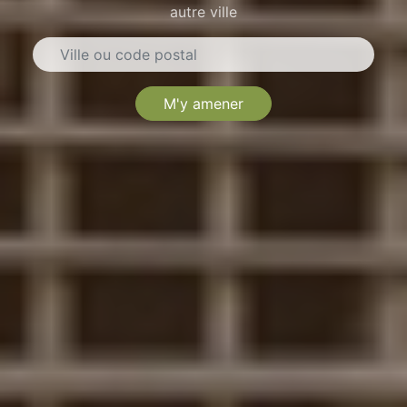
autre ville
M'y amener