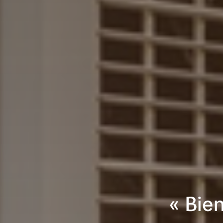
« Bie