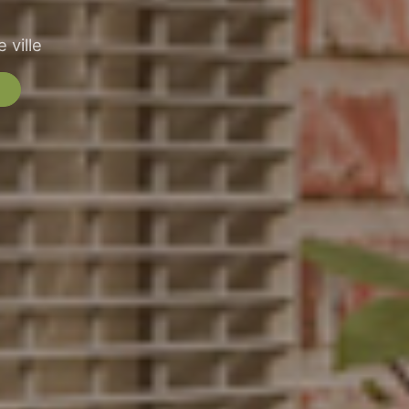
 ville