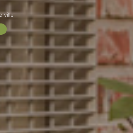
 ville