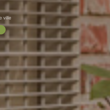
 ville