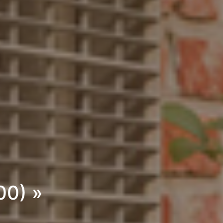
00) »