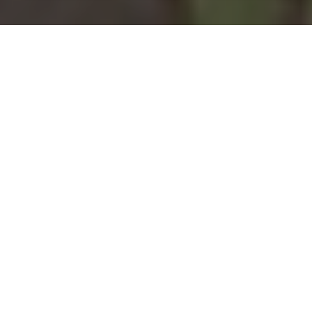
Installation d'une pompe à
chaleur à Le Bec-Thomas -
27370
COMMENT ENTRETENIR ?