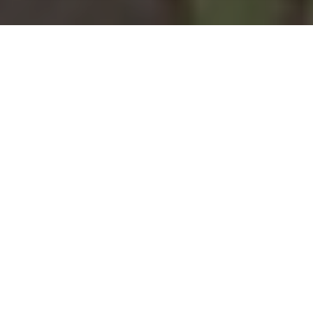
Installation d'une pompe à
chaleur à Baudignécourt -
55130
COMMENT ENTRETENIR ?