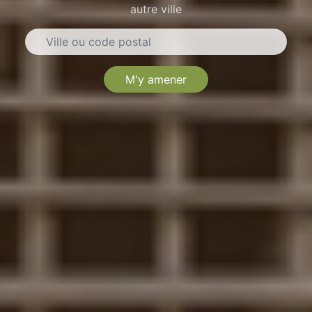
autre ville
M'y amener