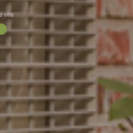
 ville