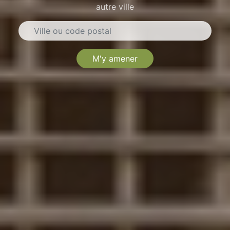
autre ville
M'y amener